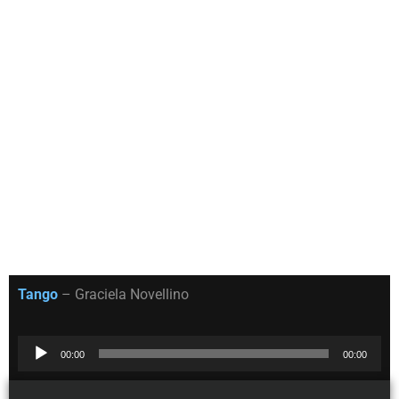
Tango
– Graciela Novellino
Reproductor
00:00
00:00
de
audio